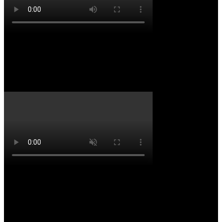
Starbucks
Apertura Ecuador
Ecuador da la bienvenida a una de las
marcas más icónicas a nivel mundial.
Nuestra propuesta fue literalmente