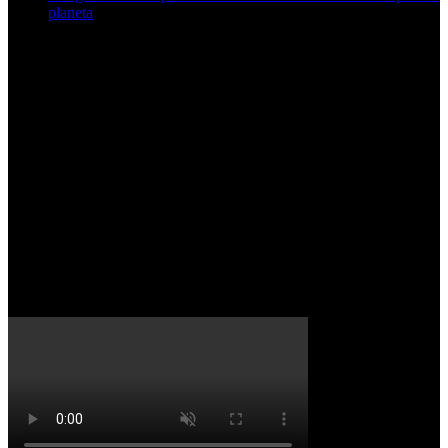
planeta
Starbucks
Apertura Ecuador
Ecuador da la bienvenida a una de las
marcas más icónicas a nivel mundial.
Nuestra propuesta fue literalmente
sumergirnos en un vaso de Starbucks y
que nuestros invitados sintieran la
experiencia.